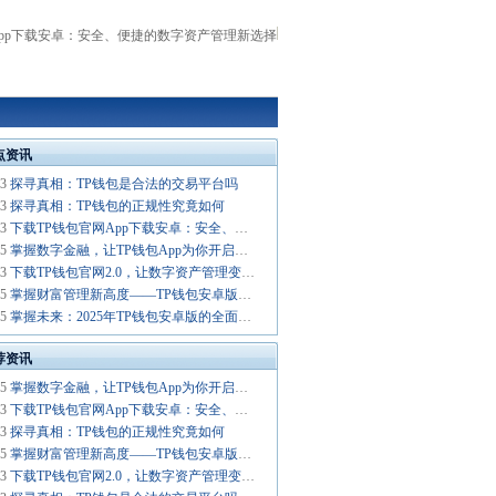
App下载安卓：安全、便捷的数字资产管理新选择
点资讯
13
探寻真相：TP钱包是合法的交易平台吗
13
探寻真相：TP钱包的正规性究竟如何
13
下载TP钱包官网App下载安卓：安全、便捷的数字资产管理新选择
15
掌握数字金融，让TP钱包App为你开启新生活的大门
13
下载TP钱包官网2.0，让数字资产管理变得简单而安全
15
掌握财富管理新高度——TP钱包安卓版3.0下载指南
15
掌握未来：2025年TP钱包安卓版的全面深度解析
荐资讯
15
掌握数字金融，让TP钱包App为你开启新生活的大门
13
下载TP钱包官网App下载安卓：安全、便捷的数字资产管理新选择
13
探寻真相：TP钱包的正规性究竟如何
15
掌握财富管理新高度——TP钱包安卓版3.0下载指南
13
下载TP钱包官网2.0，让数字资产管理变得简单而安全