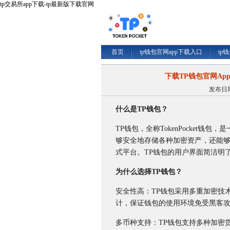
tp交易所app下载-tp最新版下载官网
首页
tp钱包官网app下载入口
tp
下载TP钱包官网A
发布日期：
什么是TP钱包？
TP钱包，全称TokenPocket
够安全地存储各种加密资产，还能
式平台。TP钱包的用户界面简洁明
为什么选择TP钱包？
安全性高：TP钱包采用多重加密技
计，保证钱包的使用环境免受黑客
多币种支持：TP钱包支持多种加密