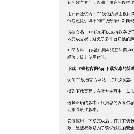
新的数字资产，以满足用户的多样
用户体验优秀：TP钱包的界面设计
钱包还提供详细的市场数据和新闻
便捷交易：TP钱包不仅支持数字货
内完成交易，避免了多平台切换的
社区支持：TP钱包拥有活跃的用户
经验，提升使用体验。
下载TP钱包官网App下载安卓的简
访问TP钱包官方网站：打开浏览器
找到下载页面：在官方主页中，点击
选择正确的版本：根据您的设备信息
动推荐最佳版本。
安装应用：下载完成后，打开安装
限，这些权限是为了确保钱包的安